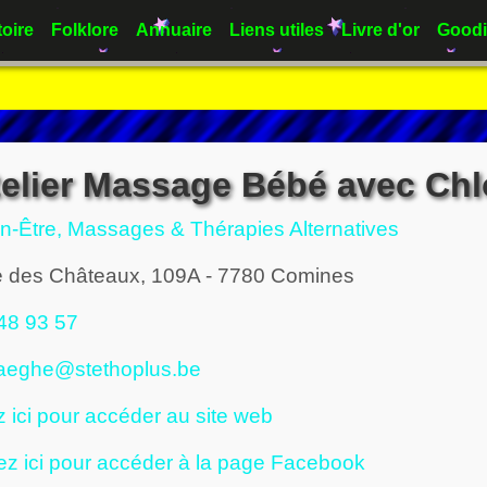
toire
Folklore
Annuaire
Liens utiles
Livre d'or
Goodi
telier Massage Bébé avec Chl
n-Être, Massages & Thérapies Alternatives
 des Châteaux, 109A
-
7780
Comines
48 93 57
aeghe@stethoplus.be
z ici pour accéder au site web
ez ici pour accéder à la page Facebook