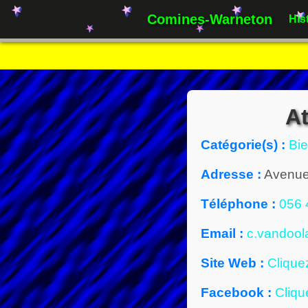
Comines-Warneton
His
A
Catégorie(s) :
Bie
Adresse :
Avenue
Téléphone :
056 
Email :
c.vandool
Site Web :
Clique
Facebook :
Cliqu