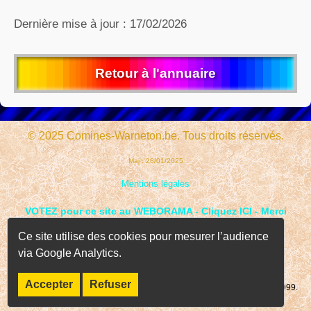
Dernière mise à jour : 17/02/2026
Retour à l'annuaire
© 2025 Comines-Warneton.be. Tous droits réservés.
Maj : 28/01/2025
Mentions légales
VOTEZ pour ce site au WEBORAMA - Cliquez ICI - Merci
Ce site utilise des cookies pour mesurer l’audience
via Google Analytics.
Accepter
Refuser
Page consultée
fois depuis le 01 janvier 1999.