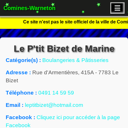
Comines-Warneton
Ce site n'est pas le site officiel de la ville de C
Le P'tit Bizet de Marine
Catégorie(s) :
Boulangeries & Pâtisseries
Adresse :
Rue d'Armentières, 415A
-
7783
Le
Bizet
Téléphone :
0491 14 59 59
Email :
leptitbizet@hotmail.com
Facebook :
Cliquez ici pour accéder à la page
Facebook