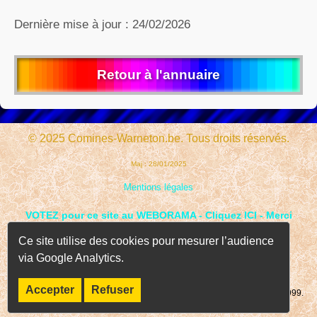
Dernière mise à jour : 24/02/2026
Retour à l'annuaire
© 2025 Comines-Warneton.be. Tous droits réservés.
Maj : 28/01/2025
Mentions légales
VOTEZ pour ce site au WEBORAMA - Cliquez ICI - Merci
Ce site utilise des cookies pour mesurer l’audience
via Google Analytics.
Accepter
Refuser
Page consultée
fois depuis le 01 janvier 1999.