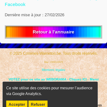
Facebook
Dernière mise à jour : 27/02/2026
Retour à l'annuaire
© 2025 Comines-Warneton.be. Tous droits réservés.
Maj : 28/01/2025
Mentions légales
VOTEZ pour ce site au WEBORAMA - Cliquez ICI - Merci
Ce site utilise des cookies pour mesurer l’audience
via Google Analytics.
Accepter
Refuser
Page consultée
fois depuis le 01 janvier 1999.