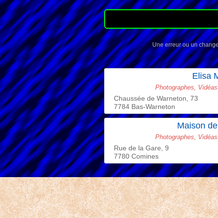
Une erreur ou un change
Elisa 
Photographes, Vidéas
Chaussée de Warneton, 73
7784 Bas-Warneton
Maison de
Photographes, Vidéas
Rue de la Gare, 9
7780 Comines