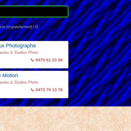
sir (et gratuitement) ! 😊.
ux Photographe
astes & Studios Photo
📞 0479 61 23 08
e Motion
astes & Studios Photo
📞 0473 70 13 78