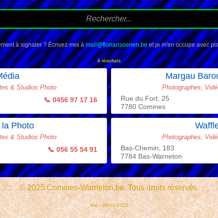
ment à signaler ? Écrivez-moi à
mail@floriansoenen.be
et je m'en occupe avec plai
4 résultats
Média
Margau Baro
tes & Studios Photo
Photographes, Vidé
Rue du Fort, 25
📞 0456 97 17 16
7780 Comines
 la Photo
Waffl
tes & Studios Photo
Photographes, Vidé
Bas-Chemin, 183
📞 056 55 54 91
7784 Bas-Warneton
© 2025 Comines-Warneton.be. Tous droits réservés.
Maj : 28/01/2025