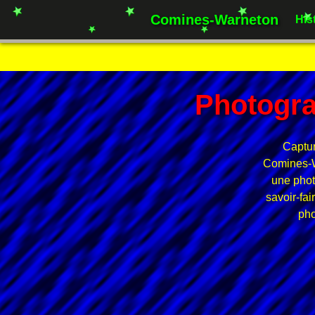
Comines-Warneton
His
Photogra
Captur
Comines-Wa
une phot
savoir-fai
pho