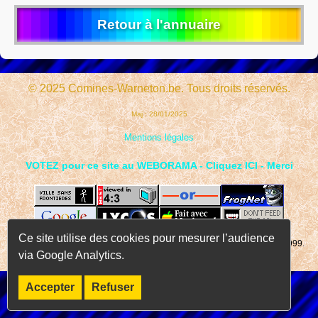
Retour à l'annuaire
© 2025 Comines-Warneton.be. Tous droits réservés.
Maj : 28/01/2025
Mentions légales
VOTEZ pour ce site au WEBORAMA - Cliquez ICI - Merci
Ce site utilise des cookies pour mesurer l’audience
Page consultée
fois depuis le 01 janvier 1999.
via Google Analytics.
Accepter
Refuser