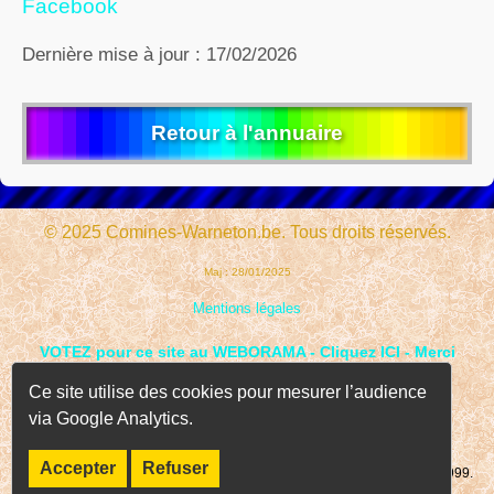
Facebook
Dernière mise à jour : 17/02/2026
Retour à l'annuaire
© 2025 Comines-Warneton.be. Tous droits réservés.
Maj : 28/01/2025
Mentions légales
VOTEZ pour ce site au WEBORAMA - Cliquez ICI - Merci
Ce site utilise des cookies pour mesurer l’audience
via Google Analytics.
Accepter
Refuser
Page consultée
fois depuis le 01 janvier 1999.