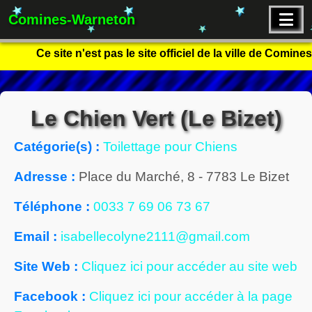
Comines-Warneton
Ce site n'est pas le site officiel de la ville de Comin
Le Chien Vert (Le Bizet)
Catégorie(s) :
Toilettage pour Chiens
Adresse :
Place du Marché, 8
-
7783
Le Bizet
Téléphone :
0033 7 69 06 73 67
Email :
isabellecolyne2111@gmail.com
Site Web :
Cliquez ici pour accéder au site web
Facebook :
Cliquez ici pour accéder à la page